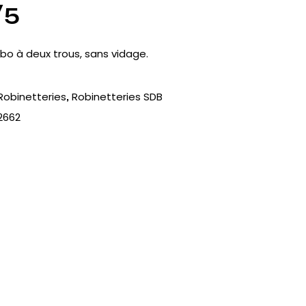
V5
abo à deux trous, sans vidage.
Robinetteries
Robinetteries SDB
,
2662