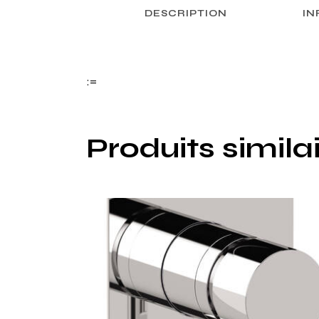
DESCRIPTION
IN
:=
Produits simila