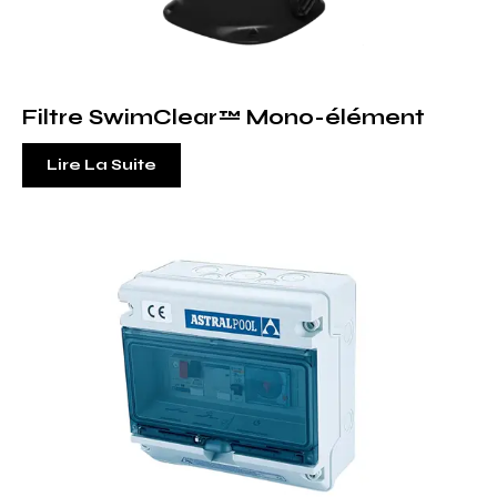
Filtre SwimClear™ Mono-élément
Lire La Suite