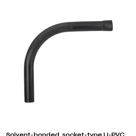
Solvent-bonded, socket-type U-PVC,