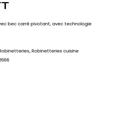
FT
avec bec carré pivotant, avec technologie
Robinetteries
Robinetteries cuisine
,
2666