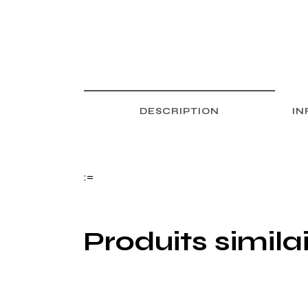
DESCRIPTION
IN
:=
Produits simila