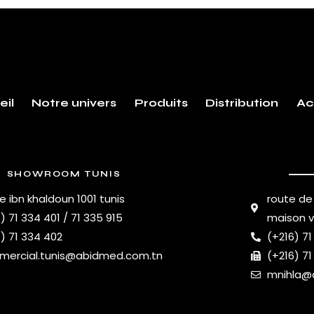
eil
Notre univers
Produits
Distribution
Ac
SHOWROOM TUNIS
e ibn khaldoun 1001 tunis
route de
) 71 334 401 / 71 335 915
maison 
) 71 334 402
(+216) 71
ercial.tunis@abidmed.com.tn
(+216) 71
mnihla@